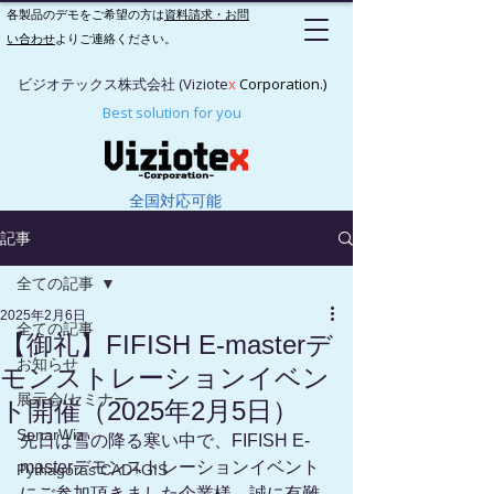
各製品のデモをご希望の方は
資料請求・お問
い合わせ
よりご連絡ください。
ビジオテックス株式会社 (Viziote
x
Corporation.)
Best solution for you
全国対応可能
記事
全ての記事
2025年2月6日
全ての記事
【御礼】FIFISH E-masterデ
お知らせ
モンストレーションイベン
展示会/セミナー
ト開催（2025年2月5日）
SonarWiz
先日は雪の降る寒い中で、FIFISH E-
masterデモンストレーション
イベント
Pythagoras CAD+GIS
にご参加頂きました企業様、誠に有難