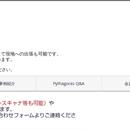
じて現地への出張も可能です。
います。
ださい。
事例紹介
Pythagoras Q&A
会
ースキャナ等も可能）
や
ます。
合わせフォームよりご連絡くださ