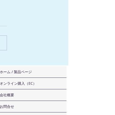
「Totaliteトータライ
 光学式自動変異観測シス
製品説明ウェビナー開催
ホーム / 製品ページ
知らせ
オンライン購入（EC）
会社概要
お問合せ