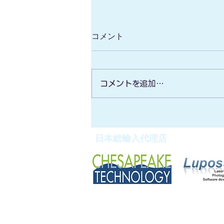
コメント
コメントを追加…
無人ボート型マルチビーム/高
性能水中ドローン/安価な測
深・サイドスキャンソナー】
日本総輸入代理店
デモンストレーション会 開
催ご案内
販売委託・代理店契約等も承っており