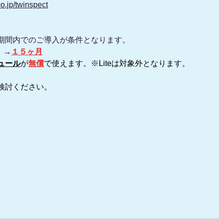
co.jp/twinspect
期間内でのご導入が条件となります。
）→
１５ヶ月
ジュール
が
無償
で使えます。※Liteは対象外となります。
検討ください。