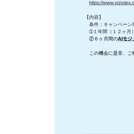
https://www.viziotex.
【内容】
　条件：キャンペーン
　➀１年間（１２ヶ月
　②６ヶ月間の
AIモ
　この機会に是非、ご