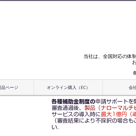
当社は、全国対応の体
 製品ページ
オンライン購入（EC）
会
各種補助金制度の
申請サポートを
審査通過後、
製品（ナローマルチ
サービスの導入時に
最大1億円（導入
（審査結果により不採択の場合も
い
。