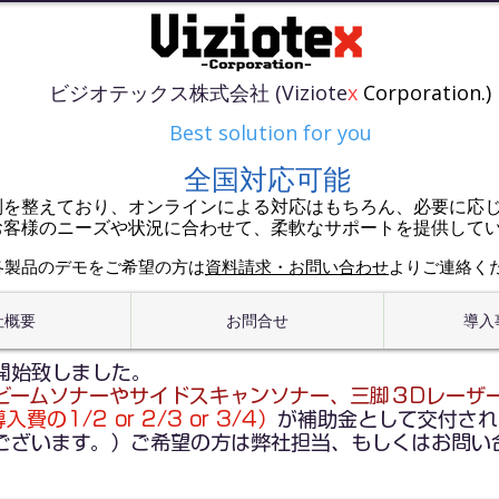
ビジオテックス株式会社 (Viziote
x
Corporation.)
Best solution for you
全国対応可能
制を整えており、オンラインによる対応はもちろん、必要に応
お客様のニーズや状況に合わせて、柔軟なサポートを提供して
各製品のデモをご希望の方は
資料請求・お問い合わせ
よりご連絡く
社概要
お問合せ
導入
開始致しました。
ビームソナーやサイドスキャンソナー、三脚３Dレーザ
費の1/2 or 2/3 or 3/4）
が補助金として交付され
ございます。）ご希望の方は弊社担当、もしくはお問い