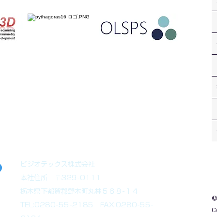
のお
ます。お気軽にお問合せ下さい。
ビジオテックス株式会社
本社住所 〒329-0111
栃木県下都賀郡野木町丸林５６８-１４
©
TEL:0280-55-2185 FAX:0280-55-
C