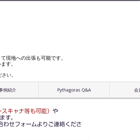
じて現地への出張も可能です。
います。
ださい。
事例紹介
Pythagoras Q&A
会
ースキャナ等も可能）
や
ます。
合わせフォームよりご連絡くださ