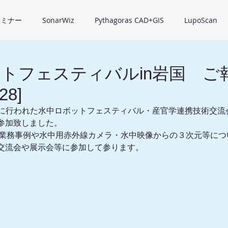
セミナー
SonarWiz
Pythagoras CAD+GIS
LupoScan
トフェスティバルin岩国 ご
28]
28日に行われた水中ロボットフェスティバル・産官学連携技術交
参加致しました。
の業務事例や水中用赤外線カメラ・水中映像からの３次元等につ
交流会や展示会等に参加して参ります。