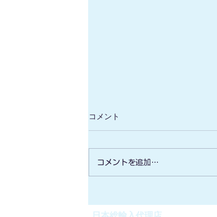
コメント
コメントを追加…
無人ボート型マルチビーム/高
性能水中ドローン/安価な測
深・サイドスキャンソナー】
日本総輸入代理店