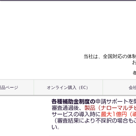
当社は、全国対応の体
 製品ページ
オンライン購入（EC）
会
各種補助金制度の
申請サポートを
審査通過後、
製品（ナローマルチ
サービスの導入時に
最大1億円（導入
（審査結果により不採択の場合も
い
。