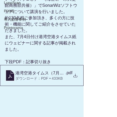
LupoScan
館商務部共催）」でSonarWizソフトウ
PIX4D
ェアについて講演を行いました。
約130名程ご参加頂き、多くの方に技
導入顧客事例
術・機能に関してご紹介をさせていた
Pointorama
だきました。
また、7月4日付け港湾空港タイムス紙
にウェビナーに関する記事が掲載され
ました。
下段PDF：記事切り抜き
.pdf
港湾空港タイムス（7月4日）
ダウンロード：PDF • 433KB