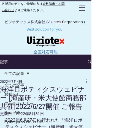
各製品のデモをご希望の方は
資料請求・お問
い合わせ
よりご連絡ください。
ビジオテックス株式会社 (Viziote
x
Corporation.)
Best solution for you
全国対応可能
記事
全ての記事
2022年7月4日
全ての記事
海洋ロボティクスウェビナ
お知らせ
ー [海産研・米大使館商務部
展示会/セミナー
共催]2022/6/27開催 ご報告
SonarWiz
更新日：
2022年8月31日
2022年6月27日に行われた「海洋ロボ
Pythagoras CAD+GIS
ティクスウェビナー（海産研・米大使