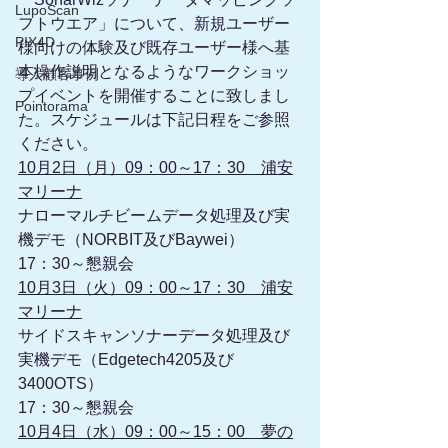
LupoScan
フトウエア」について、新規ユーザー
PIX4D
様向けの体験及び既存ユーザー様へ基
本操作説明となるようなワークショッ
導入顧客事例
プイベントを開催することに致しまし
Pointorama
た。スケジュールは下記日程をご参照
ください。
10月2日（月）09：00～17：30　浦安
マリーナ
ナローマルチビームデータ処理及び実
機デモ（NORBIT及びBaywei）
17：30～懇親会
10月3日（火）09：00～17：30　浦安
マリーナ
サイドスキャンソナーデータ処理及び
実機デモ（Edgetech4205及び
3400OTS）
17：30～懇親会
10月4日（水）09：00～15：00　夢の