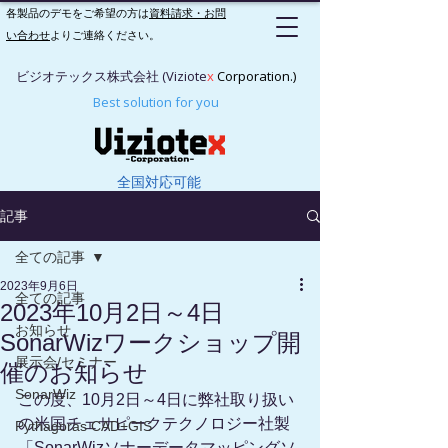
各製品のデモをご希望の方は
資料請求・お問
い合わせ
よりご連絡ください。
ビジオテックス株式会社 (Viziote
x
Corporation.)
Best solution for you
全国対応可能
記事
全ての記事
2023年9月6日
全ての記事
2023年10月2日～4日
お知らせ
SonarWizワークショップ開
展示会/セミナー
催のお知らせ
SonarWiz
この度、10月2日～4日に弊社取り扱い
の米国チェサピークテクノロジー社製
Pythagoras CAD+GIS
「SonarWizソナーデータマッピングソ