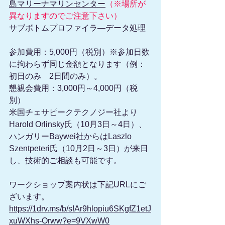
島マリーナマリンセンター
（※場所が
異なりますのでご注意下さい）
サブボトムプロファイラ―データ処理
参加費用：5,000円（税別）※参加日数
に拘わらず同じ金額となります（例：
初日のみ　2日間のみ）。
懇親会費用：3,000円～4,000円（税
別）
米国チェサピークテクノジー社より
Harold Orlinsky氏（10月3日～4日）、
ハンガリーBaywei社からはLaszlo 
Szentpeteri氏（10月2日～3日）が来日
し、技術的ご相談も可能です。
ワークショップ案内状は下記URLにご
ざいます。
https://1drv.ms/b/s!Ar9hlopiu6SKgfZ1etJ
xuWXhs-Orww?e=9VXwW0