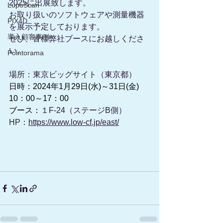
2025に出展致します。
LupoScan
お取り扱いのソフトウェアや測量機器
PIX4D
を展示予定しております。
導入顧客事例
ぜひ、皆様弊社ブースにお越しくださ
い。
Pointorama
場所：
東京ビッグサイト（東京都）
日時：2024年1月29日(水)～31日(金) 
10：00～17：00
ブース：
１F-24（ステージB側）
HP：
https://www.low-cf.jp/east/