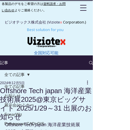
各製品のデモをご希望の方は
資料請求・お問
い合わせ
よりご連絡ください。
ビジオテックス株式会社 (Viziote
x
Corporation.)
Best solution for you
全国対応可能
記事
全ての記事
2024年12月5日
全ての記事
Offshore Tech japan 海洋産業
お知らせ
技術展2025@東京ビッグサ
展示会/セミナー
イト 2025/1/29～31 出展のお
SonarWiz
知らせ
Pythagoras CAD+GIS
Offshore Tech japan 海洋産業技術展