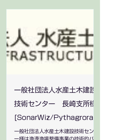
一般社団法人水産土木建設
技術センター 長崎支所様
[SonarWiz/Pythagroras
ご導入]
一般社団法人水産土木建設技術センタ
ー様は漁港漁場整備事業の技術的バッ