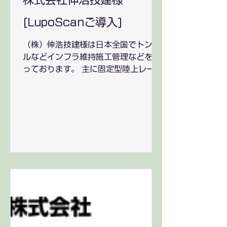
株式会社伸浩技建様
[LupoScanご導入]
（株）伸浩技建様は日本全国でトンネ
ルなどインフラ維持施工管理などを行
っております。 主に固定型陸上レーザ
ースキャンで取得された3次元のトン
ネルデータから平面展開を行う用途で
ご使用頂いております。LupoScanで
は今まで平面展開が難しかった固定型
陸上レーザースキャンデータの...