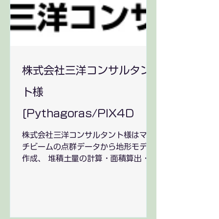
株式会社三洋コンサルタン
ト様
[Pythagoras/PIX4D ご
導入]
株式会社三洋コンサルタント様はマル
チビームの点群データから地形モデル
作成、 堆積土量の計算・面積算出・断
面図・周辺地形と合成・図化を
Pythagorasにて作成しております。
また、水中映像の3次元化・オルソ画
像をPIX4Dにて行って頂いておりま
す。...