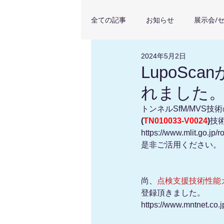
全ての記事
お知らせ
展示会/
2024年5月2日
導入顧客事例
Pointorama
LupoS
れました
トンネルSfM/MVS
(
TN010033-V0024
)
技術
https://www.mlit.go.jp/
是非ご活用ください。
尚、
点検支援技術性能
登録頂きました。
https://www.mntnet.co.j