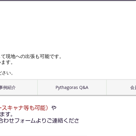
じて現地への出張も可能です。
います。
ださい。
事例紹介
Pythagoras Q&A
会
ースキャナ等も可能）
や
ます。
合わせフォームよりご連絡くださ