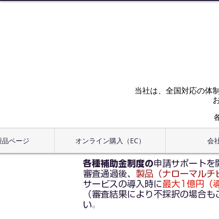
当社は、全国対応の体
 製品ページ
オンライン購入（EC）
会
各種補助金制度の
申請サポートを
審査通過後、
製品（ナローマルチ
サービスの導入時に
最大1億円（導入
（審査結果により不採択の場合も
い
。