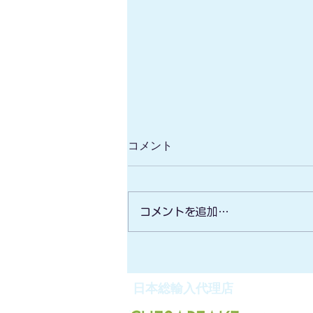
コメント
コメントを追加…
無人ボート型マルチビーム/高
性能水中ドローン/安価な測
深・サイドスキャンソナー】
日本総輸入代理店
デモンストレーション会 開