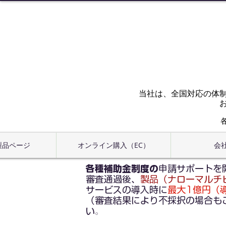
当社は、全国対応の体
 製品ページ
オンライン購入（EC）
会
各種補助金制度の
申請サポートを
審査通過後、
製品（ナローマルチ
サービスの導入時に
最大1億円（導入
（審査結果により不採択の場合も
い
。