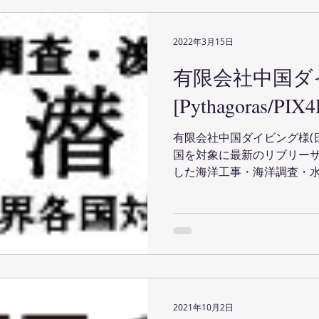
2022年3月15日
有限会社中国ダ
[Pythagoras/P
有限会社中国ダイビング様(
国を対象に最新のリブリーザ
した海洋工事・海洋調査・
す。 水中にて撮影した動画や
元化を行い、Pythagora
面作...
2021年10月2日