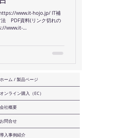
//www.it-hojo.jp/ IT補
法 PDF資料(リンク切れの
/www.it-
ication_guid...
ホーム / 製品ページ
オンライン購入（EC）
会社概要
お問合せ
導入事例紹介