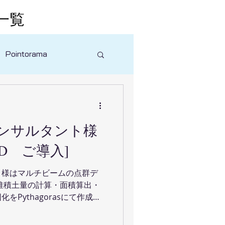
一覧
Pointorama
ンサルタント様
IX4D ご導入]
ト様はマルチビームの点群デ
堆積土量の計算・面積算出・
Pythagorasにて作成し
像の3次元化・オルソ画像を
す。...