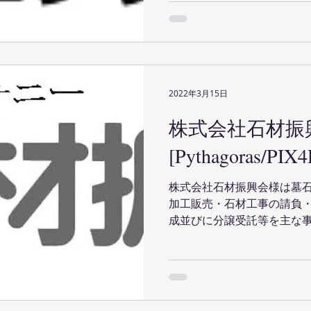
2022年3月15日
株式会社石材振
[Pythagoras/PI
株式会社石材振興会様は墓
加工販売・石材工事の請負
成並びに分譲受託等を主な事
の中で、墓地全体の図面作
策等のために、ドローン撮影
Pythagoras...