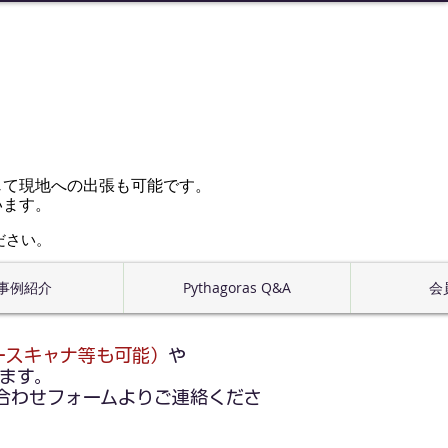
じて現地への出張も可能です。
います。
ださい。
事例紹介
Pythagoras Q&A
会
ースキャナ等も可能）
や
ます。
合わせフォームよりご連絡くださ