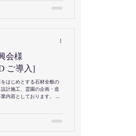
興会様
X4D ご導入]
石をはじめとする石材全般の
・設計施工、霊園の企画・造
業内容としております。 そ
成効率化・施工計画・災害対
写真から3次元データ作成、