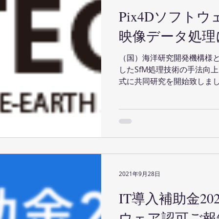
Pix4Dソフト
映像データ処理
（国）海洋研究開発機構様
したSfM処理技術の手法向
式に共同研究を開始致しました。
なる作業効率・機能性・品
進して参ります。また、研究
技術学...
2021年9月28日
IT導入補助金2
ウェア認可ご報