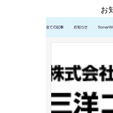
​
全ての記事
お知らせ
SonarWi