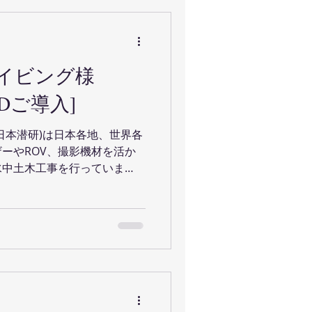
イビング様
IX4Dご導入]
日本潜研)は日本各地、世界各
ーやROV、撮影機材を活か
水中土木工事を行っていま
写真を元にPix4Dにて三次
sにて水中構造物の寸法出しや図