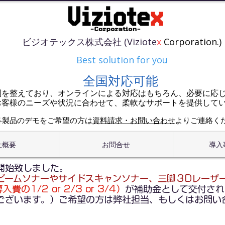
ビジオテックス株式会社 (Viziote
x
Corporation.)
Best solution for you
全国対応可能
制を整えており、オンラインによる対応はもちろん、必要に応
お客様のニーズや状況に合わせて、柔軟なサポートを提供して
各製品のデモをご希望の方は
資料請求・お問い合わせ
よりご連絡く
社概要
お問合せ
導入
開始致しました。
ビームソナーやサイドスキャンソナー、三脚３Dレーザ
費の1/2 or 2/3 or 3/4）
が補助金として交付され
ございます。）ご希望の方は弊社担当、もしくはお問い