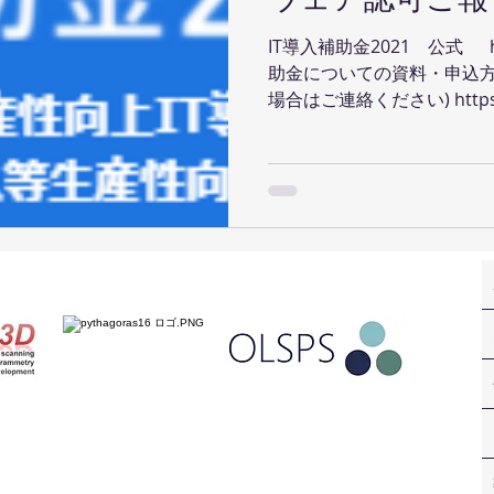
IT導入補助金2021 公式 https:
助金についての資料・申込方
場合はご連絡ください) https:/
hojo.jp/r02/doc/pdf/r2_appl
ます。お気軽にお問合せ下さい。