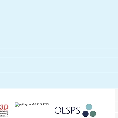
メンテナンスレジリエンス大
先進
阪2022出展のご案内
ェア
[2022/12/7～12/9＠インテッ
内
クス大阪]