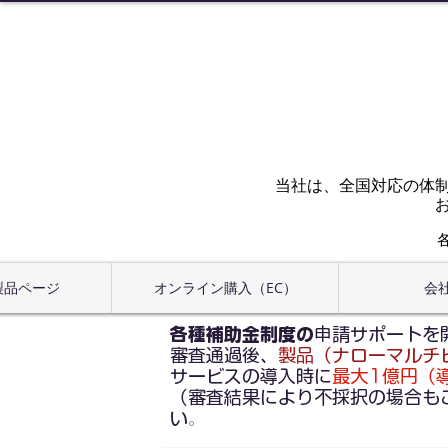
当社は、全国対応の体
 製品ページ
オンライン購入（EC）
会
各種補助金制度の
申請サポートを
審査通過後、
製品（ナローマルチ
サービスの導入時に
最大1億円（導入
（審査結果により不採択の場合も
い
。