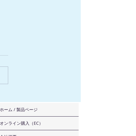
建設・防災・減災技術フ
in熊本2022 出展のご案
ホーム / 製品ページ
オンライン購入（EC）