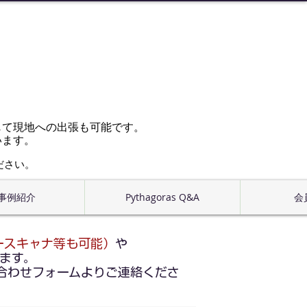
じて現地への出張も可能です。
います。
ださい。
事例紹介
Pythagoras Q&A
会
ースキャナ等も可能）
や
ます。
合わせフォームよりご連絡くださ