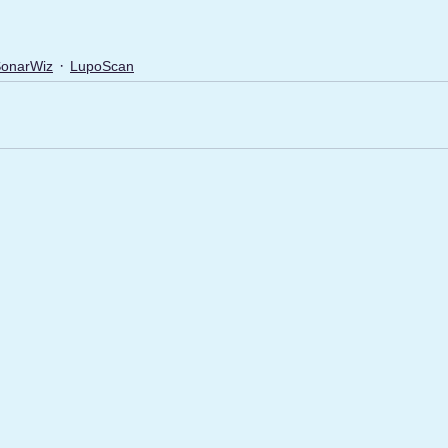
onarWiz
LupoScan