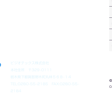
ます。お気軽にお問合せ下さい。
ビジオテックス株式会社
本社住所 〒329-0111
栃木県下都賀郡野木町丸林５６８-１４
©
TEL:0280-55-2185 FAX:0280-55-
C
2184