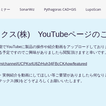
セミナー
SonarWiz
Pythagoras CAD+GIS
LupoScan
ス(株) YouTubeページの
でYouTubeに製品の操作や紹介動画をアップロードしており
る予定ですのでご興味がありましたら閲覧頂けますと幸いです
com/channel/UCPKsrIU8ZrHuh34FBcCKAow/featured
・実例紹介を動画にしてほしい等ご要望がありましたら何なり
テックス(株)をどうぞよろしくお願いいたします。