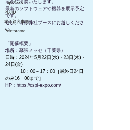
示会に出展いたします。
LupoScan
最新のソフトウェアや機器を展示予定
PIX4D
です。
導入顧客事例
ぜひ、皆様弊社ブースにお越しくださ
い。
Pointorama
「開催概要」
場所：幕張メッセ（千葉県）
日時：2024年5月22日(水)・23日(木)・
24日(金)
　　　 10：00～17：00［最終日24日
のみ16：00まで］
HP：
https://cspi-expo.com/