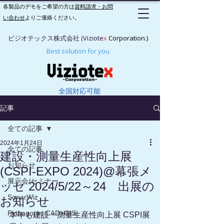
各製品のデモをご希望の方は
資料請求・お問
い合わせ
よりご連絡ください。
ビジオテックス株式会社 (Viziote
x
Corporation.)
Best solution for you
全国対応可能
記事
全ての記事
2024年1月24日
全ての記事
建設・測量生産性向上展
お知らせ
(CSPI-EXPO 2024)@幕張メ
展示会/セミナー
ッセ 2024/5/22～24 出展の
SonarWiz
お知らせ
Pythagoras CAD+GIS
本年も建設・測量生産性向上展 CSPI展